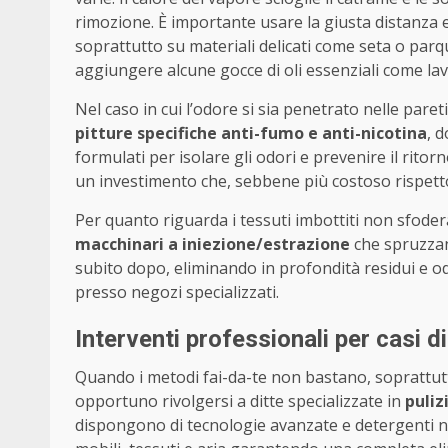
rimozione. È importante usare la giusta distanza
soprattutto su materiali delicati come seta o parq
aggiungere alcune gocce di oli essenziali come la
Nel caso in cui l’odore si sia penetrato nelle pareti
pitture specifiche anti-fumo e anti-nicotina
, 
formulati per isolare gli odori e prevenire il rito
un investimento che, sebbene più costoso rispetto a
Per quanto riguarda i tessuti imbottiti non sfoderab
macchinari a iniezione/estrazione
che spruzzano
subito dopo, eliminando in profondità residui e o
presso negozi specializzati.
Interventi professionali per casi dif
Quando i metodi fai-da-te non bastano, soprattut
opportuno rivolgersi a ditte specializzate in
puliz
dispongono di tecnologie avanzate e detergenti natur