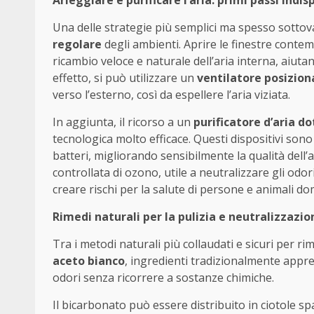
Arieggiare e purificare l’aria: primi passi indis
Una delle strategie più semplici ma spesso sottova
regolare
degli ambienti. Aprire le finestre cont
ricambio veloce e naturale dell’aria interna, aiut
effetto, si può utilizzare un
ventilatore posizion
verso l’esterno, così da espellere l’aria viziata.
In aggiunta, il ricorso a un
purificatore d’aria do
tecnologica molto efficace. Questi dispositivi sono 
batteri, migliorando sensibilmente la qualità dell
controllata di ozono, utile a neutralizzare gli odor
creare rischi per la salute di persone e animali dom
Rimedi naturali per la pulizia e neutralizzazio
Tra i metodi naturali più collaudati e sicuri per ri
aceto bianco
, ingredienti tradizionalmente apprez
odori senza ricorrere a sostanze chimiche.
Il bicarbonato può essere distribuito in ciotole sp