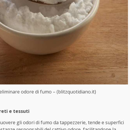
liminare odore di fumo – (blitzquotidiano.it)
reti e tessuti
uovere gli odori di fumo da tappezzerie, tende e superfici
sostanze responsabili del cattivo odore, facilitandone la