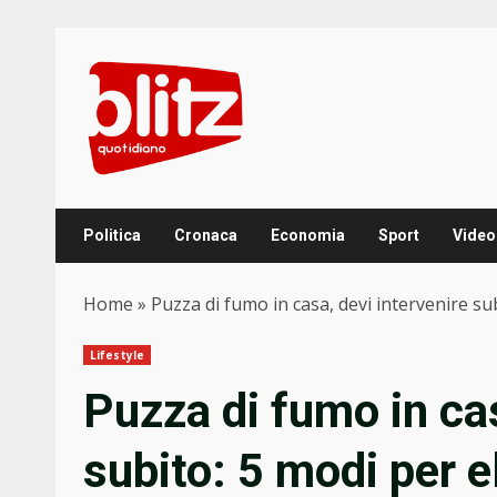
Skip
to
content
Politica
Cronaca
Economia
Sport
Video
Home
»
Puzza di fumo in casa, devi intervenire su
Lifestyle
Puzza di fumo in cas
subito: 5 modi per 