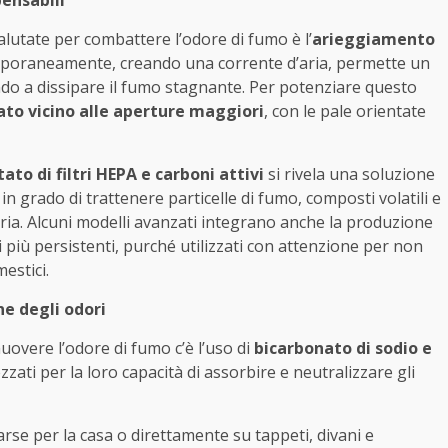
pensabili
lutate per combattere l’odore di fumo è l’
arieggiamento
emporaneamente, creando una corrente d’aria, permette un
ando a dissipare il fumo stagnante. Per potenziare questo
ato vicino alle aperture maggiori
, con le pale orientate
tato di filtri HEPA e carboni attivi
si rivela una soluzione
in grado di trattenere particelle di fumo, composti volatili e
’aria. Alcuni modelli avanzati integrano anche la produzione
i più persistenti, purché utilizzati con attenzione per non
estici.
ne degli odori
muovere l’odore di fumo c’è l’uso di
bicarbonato di sodio e
zati per la loro capacità di assorbire e neutralizzare gli
arse per la casa o direttamente su tappeti, divani e