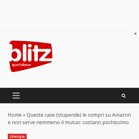
×
Skip
to
content
PRIMARY
MENU
Home
»
Queste case (stupende) le compri su Amazon
e non serve nemmeno il mutuo: costano pochissimo
Lifestyle