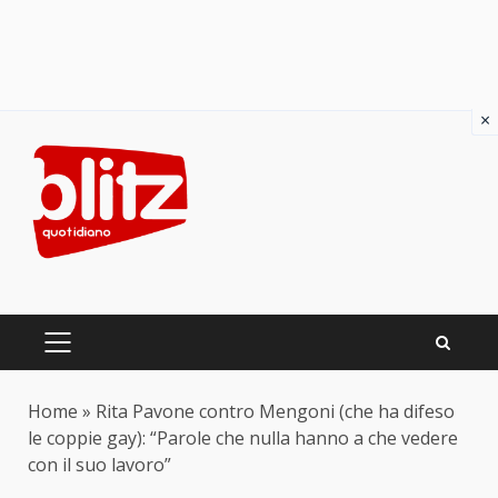
×
Skip
to
content
PRIMARY
MENU
Home
»
Rita Pavone contro Mengoni (che ha difeso
le coppie gay): “Parole che nulla hanno a che vedere
con il suo lavoro”