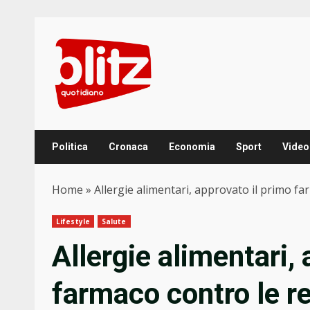
Skip
to
content
Politica
Cronaca
Economia
Sport
Video
Home
»
Allergie alimentari, approvato il primo fa
Lifestyle
Salute
Allergie alimentari,
farmaco contro le re