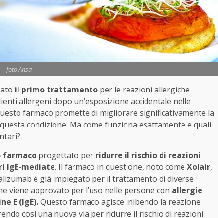
foto Ansa
vato
il primo trattamento
per le reazioni allergiche
enti allergeni dopo un’esposizione accidentale nelle
Questo farmaco promette di migliorare significativamente la
con questa condizione. Ma come funziona esattamente e quali
ntari?
o farmaco
progettato per
ridurre il rischio di reazioni
ri IgE-mediate
. Il farmaco in questione, noto come
Xolair
,
alizumab è già impiegato per il trattamento di diverse
 che viene approvato per l’uso nelle persone con
allergie
e E (IgE).
Questo farmaco agisce inibendo la reazione
rendo così una nuova via per ridurre il rischio di reazioni