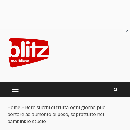
×
Skip
to
content
PRIMARY
MENU
Home
»
Bere succhi di frutta ogni giorno può
portare ad aumento di peso, soprattutto nei
bambini: lo studio