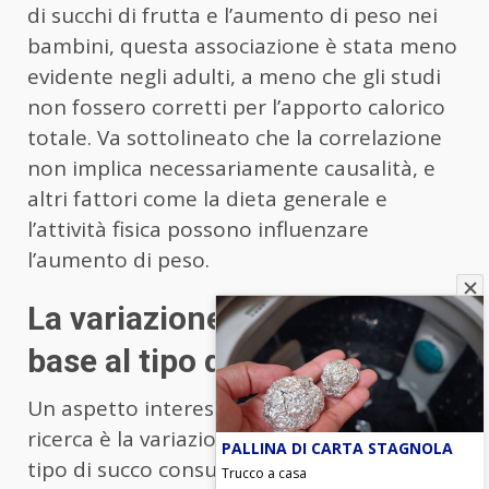
di succhi di frutta e l’aumento di peso nei
bambini, questa associazione è stata meno
evidente negli adulti, a meno che gli studi
non fossero corretti per l’apporto calorico
totale. Va sottolineato che la correlazione
non implica necessariamente causalità, e
altri fattori come la dieta generale e
l’attività fisica possono influenzare
l’aumento di peso.
La variazione del peso in
base al tipo di succo
Un aspetto interessante emerso dalla
ricerca è la variazione di peso in base al
PALLINA DI CARTA STAGNOLA
tipo di succo consumato. Succhi di
Trucco a casa