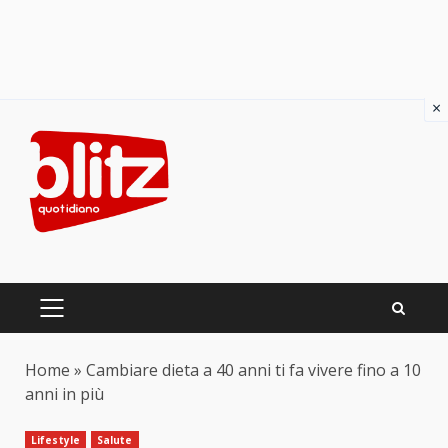
×
Skip
to
content
PRIMARY
MENU
Home
»
Cambiare dieta a 40 anni ti fa vivere fino a 10
anni in più
Lifestyle
Salute