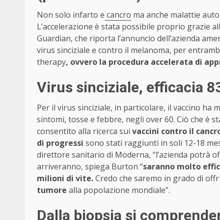
Non solo infarto e
cancro
ma anche malattie autoi
L’accelerazione è stata possibile proprio grazie all’
Guardian, che riporta l’annuncio dell’azienda amer
virus sinciziale e contro il melanoma, per entramb
therapy
, ovvero la procedura accelerata di ap
Virus sinciziale, efficacia 
Per il virus sinciziale, in particolare, il vaccino ha
sintomi, tosse e febbre, negli over 60. Ciò che è s
consentito alla ricerca sui
vaccini contro il cancr
di progressi
sono stati raggiunti in soli 12-18 me
direttore sanitario di Moderna, “l’azienda potrà of
arriveranno, spiega Burton “
saranno molto effic
milioni di vite.
Credo che saremo in grado di offr
tumore
alla popolazione mondiale”.
Dalla biopsia si comprender