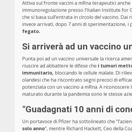
Attiva sul fronte vaccini a mRna terapeutici anche 
immunoregolazione presso l’Italian Institute for 
che si basa sull’entrata in circolo del vaccino. Dai ri
invece arrivati, dopo 7 anni di sperimentazione, i pr
fegato
.
Si arriverà ad un vaccino u
Punta poi ad un vaccino universale la ricerca ame
riuscire ad abbattere le difese che
i tumori metto
immunitario,
bloccando le cellule malate. Di ril
olandesi che ha riscontrato segni precoci di efficaci
potenziata con un vaccino a mRna. A riconoscere l
maturato durante la pandemia sono le stesse azien
“Guadagnati 10 anni di con
Un portavoce di Pfizer ha sottolineato che “l’azi
solo anno
“, mentre Richard Hackett, Ceo della Co