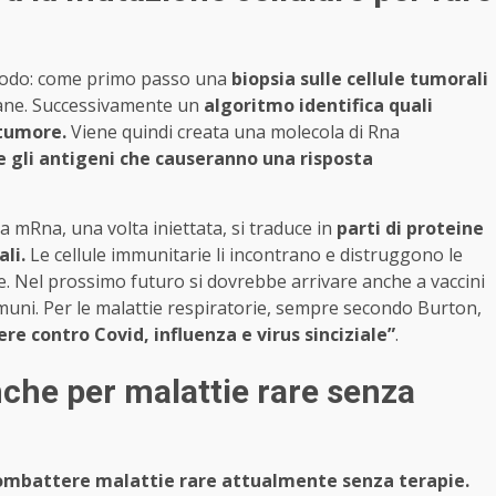
modo: come primo passo una
biopsia sulle cellule tumorali
 sane. Successivamente un
algoritmo identifica quali
 tumore.
Viene quindi creata una molecola di Rna
e gli antigeni che causeranno una risposta
a mRna, una volta iniettata, si traduce in
parti di proteine
li.
Le cellule immunitarie li incontrano e distruggono le
e. Nel prossimo futuro si dovrebbe arrivare anche a vaccini
mmuni. Per le malattie respiratorie, sempre secondo Burton,
ere contro
Covid, influenza e virus sinciziale”
.
nche per malattie rare senza
mbattere malattie rare attualmente senza terapie.