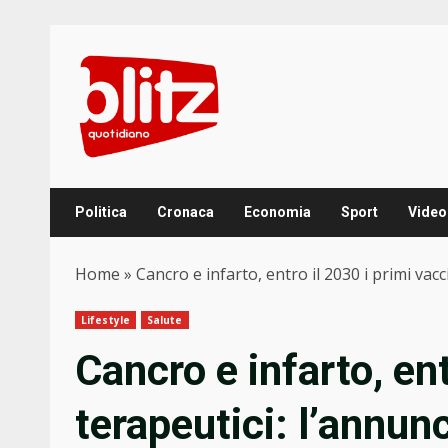
Skip
to
content
Politica
Cronaca
Economia
Sport
Video
Home
»
Cancro e infarto, entro il 2030 i primi vac
Lifestyle
Salute
Cancro e infarto, ent
terapeutici: l’annun