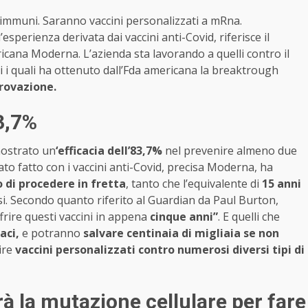
mmuni. Saranno vaccini personalizzati a mRna.
esperienza derivata dai vaccini anti-Covid, riferisce il
icana Moderna. L’azienda sta lavorando a quelli contro il
i i quali ha ottenuto dall’Fda americana la breaktrough
provazione.
83,7%
 mostrato un
‘efficacia dell’83,7%
nel prevenire almeno due
tato fatto con i vaccini anti-Covid, precisa Moderna, ha
o di procedere in fretta
, tanto che l’equivalente di
15 anni
si. Secondo quanto riferito al Guardian da Paul Burton,
frire questi vaccini in appena
cinque anni”
. E quelli che
aci,
e potranno
salvare centinaia di migliaia se non
ire
vaccini personalizzati contro numerosi diversi tipi di
à la mutazione cellulare per fare