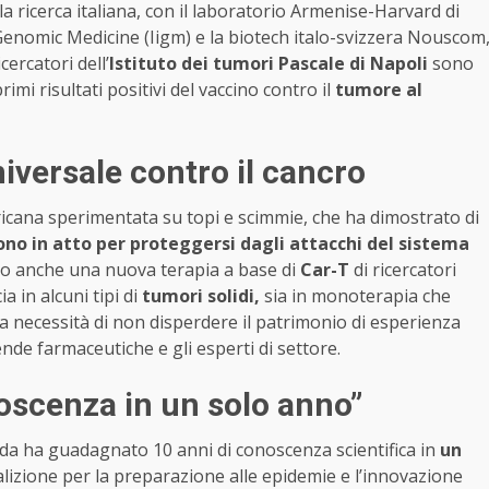
la ricerca italiana, con il laboratorio Armenise-Harvard di
Genomic Medicine (Iigm) e la biotech italo-svizzera Nouscom
cercatori dell’
Istituto dei tumori Pascale di Napoli
sono
imi risultati positivi del vaccino contro il
tumore al
niversale contro il cancro
ricana sperimentata su topi e scimmie, che ha dimostrato di
no in atto per proteggersi dagli attacchi del sistema
ievo anche una nuova terapia a base di
Car-T
di ricercatori
a in alcuni tipi di
tumori solidi,
sia in monoterapia che
a necessità di non disperdere il patrimonio di esperienza
de farmaceutiche e gli esperti di settore.
oscenza in un solo anno”
enda ha guadagnato 10 anni di conoscenza scientifica in
un
alizione per la preparazione alle epidemie e l’innovazione