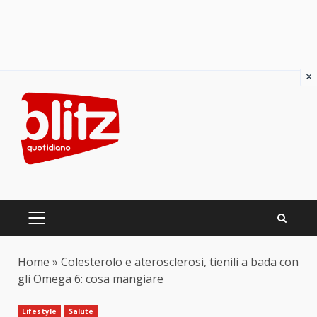
×
Skip
to
content
PRIMARY
MENU
Home
»
Colesterolo e aterosclerosi, tienili a bada con
gli Omega 6: cosa mangiare
Lifestyle
Salute