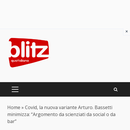
×
Skip
to
content
PRIMARY
MENU
Home
»
Covid, la nuova variante Arturo. Bassetti
minimizza: “Argomento da scienziati da social o da
bar”