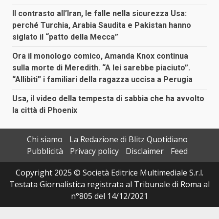
Il contrasto all’Iran, le falle nella sicurezza Usa:
perché Turchia, Arabia Saudita e Pakistan hanno
siglato il “patto della Mecca”
Ora il monologo comico, Amanda Knox continua
sulla morte di Meredith. “A lei sarebbe piaciuto”.
“Allibiti” i familiari della ragazza uccisa a Perugia
Usa, il video della tempesta di sabbia che ha avvolto
la città di Phoenix
Chi siamo
La Redazione di Blitz Quotidiano
Pubblicità
Privacy policy
Disclaimer
Feed
Copyright 2025 © Società Editrice Multimediale S.r.l.
Testata Giornalistica registrata al Tribunale di Roma al
n°805 del 14/12/2021