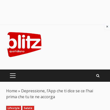
×
Skip
to
content
PRIMARY
MENU
Home
»
Depressione, l’App che ti dice se ce l’hai
prima che tu te ne accorga
Lifestyle
Salute