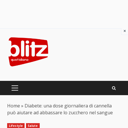
×
Skip
to
content
PRIMARY
MENU
Home
»
Diabete: una dose giornaliera di cannella
può aiutare ad abbassare lo zucchero nel sangue
Lifestyle
Salute