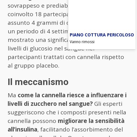
sovrappeso e prediabete. Lo studio ha
coinvolto 18 partecipanti che hanno
assunto 4 grammi di cannella al giorno per
un periodo di 4 settimane. I risultati hanno
PIANO COTTURA PERICOLOSO
mostrato una significativa riduzione dei
Vanno rimossi
livelli di glucosio nel sangue nei
partecipanti trattati con cannella rispetto
al gruppo placebo.
Il meccanismo
Ma
come la cannella riesce a influenzare i
livelli di zucchero nel sangue?
Gli esperti
suggeriscono che i composti presenti nella
cannella possono
migliorare la sensibilità
all’insulina
, facilitando l’assorbimento del