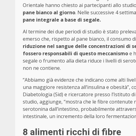
Orientale hanno chiesto ai partecipanti allo studi
pane bianco al giorno
. Nelle successive 4 settim
pane integrale a base di segale.
Al termine dei due periodi di studio è stato prelev
emerso che, rispetto al pane bianco, il consumo d
riduzione nel sangue delle concentrazioni di 
fossero responsabili di questo meccanismo
e h
segale o frumento alla dieta riduce i livelli di sero
non ne contiene.
“Abbiamo già evidenze che indicano come alti livelli 
una maggiore resistenza all’insulina e obesità”, c
Diabetologia (Sid) e ricercatore presso l’Istituto 
studio, aggiunge, “mostra che le fibre contenute n
serotonina dall’intestino, probabilmente attravers
intestinale, un incremento della loro fermentazione
8 alimenti ricchi di fibre