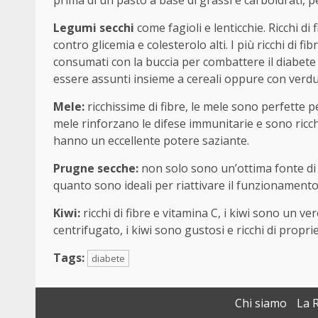
Legumi secchi
come fagioli e lenticchie. Ricchi di 
contro glicemia e colesterolo alti. I più ricchi di fi
consumati con la buccia per combattere il diabete 
essere assunti insieme a cereali oppure con verdure
Mele:
ricchissime di fibre, le mele sono perfette p
mele rinforzano le difese immunitarie e sono ricche
hanno un eccellente potere saziante.
Prugne secche:
non solo sono un’ottima fonte di 
quanto sono ideali per riattivare il funzionamento d
Kiwi:
ricchi di fibre e vitamina C, i kiwi sono un ve
centrifugato, i kiwi sono gustosi e ricchi di propri
Tags:
diabete
Chi siamo
La 