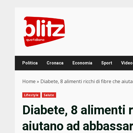
Skip
to
content
Politica
Cronaca
Economia
Sport
Video
Home
»
Diabete, 8 alimenti ricchi di fibre che aiu
Lifestyle
Salute
Diabete, 8 alimenti r
aiutano ad abbassar