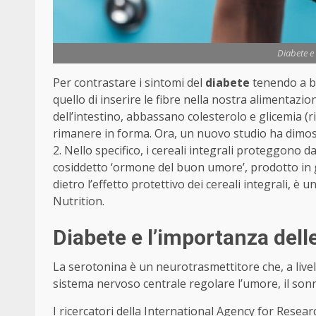
Diabete e 
Per contrastare i sintomi del
diabete
tenendo a ba
quello di inserire le fibre nella nostra alimentazio
dell’intestino, abbassano colesterolo e glicemia (ri
rimanere in forma. Ora, un nuovo studio ha dimostra
2. Nello specifico, i cereali integrali proteggono da
cosiddetto ‘ormone del buon umore’, prodotto in g
dietro l’effetto protettivo dei cereali integrali, è 
Nutrition.
Diabete e l’importanza delle
La serotonina è un neurotrasmettitore che, a livell
sistema nervoso centrale regolare l’umore, il sonn
I ricercatori della International Agency for Researc