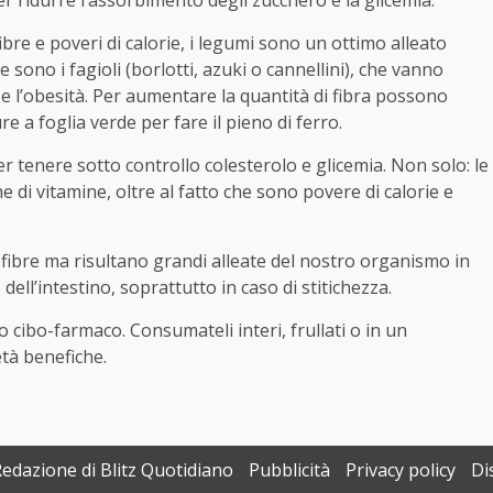
fibre e poveri di calorie, i legumi sono un ottimo alleato
bre sono i fagioli (borlotti, azuki o cannellini), che vanno
e l’obesità. Per aumentare la quantità di fibra possono
 a foglia verde per fare il pieno di ferro.
er tenere sotto controllo colesterolo e glicemia. Non solo: le
 di vitamine, oltre al fatto che sono povere di calorie e
fibre ma risultano grandi alleate del nostro organismo in
ell’intestino, soprattutto in caso di stitichezza.
ro cibo-farmaco. Consumateli interi, frullati o in un
età benefiche.
Redazione di Blitz Quotidiano
Pubblicità
Privacy policy
Di