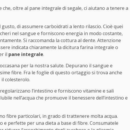
 che, oltre al pane integrale di segale, ci aiutano a tenere a
 gusto, di assumere carboidrati a lento rilascio. Cioè quei
uccheri nel sangue e forniscono energia in modo costante,
entamente. Si raccomanda la cottura al dente. Attenzione
sere indicata chiaramente la dicitura farina integrale o
r il
pane integrale
.
 toccasana per la nostra salute. Depurano il sangue e
ime fibre. Fra le foglie di questo ortaggio si trova anche
il colesterolo.
lle regolarizzano l’intestino e forniscono vitamine e sali
olubile nell’acqua che promuove il benessere dell’intestino e
 fibre particolari, in grado di trattenere molta acqua.
no e perfette per una dieta a base di fibre. Consumatele
er ridurre l’assorbimento degli zucchero e la glicemia.