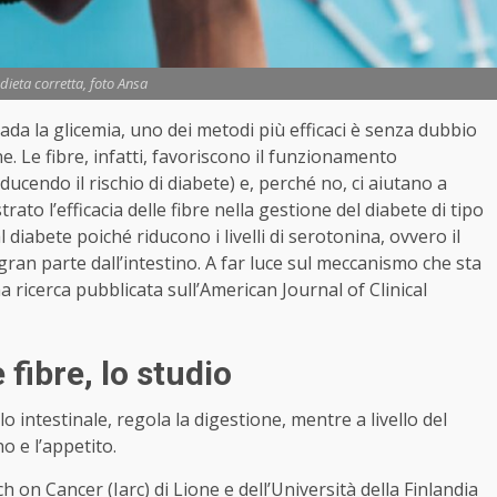
dieta corretta, foto Ansa
da la glicemia, uno dei metodi più efficaci è senza dubbio
ne. Le fibre, infatti, favoriscono il funzionamento
ducendo il rischio di diabete) e, perché no, ci aiutano a
to l’efficacia delle fibre nella gestione del diabete di tipo
l diabete poiché riducono i livelli di serotonina, ovvero il
ran parte dall’intestino. A far luce sul meccanismo che sta
una ricerca pubblicata sull’American Journal of Clinical
 fibre, lo studio
o intestinale, regola la digestione, mentre a livello del
o e l’appetito.
h on Cancer (Iarc) di Lione e dell’Università della Finlandia