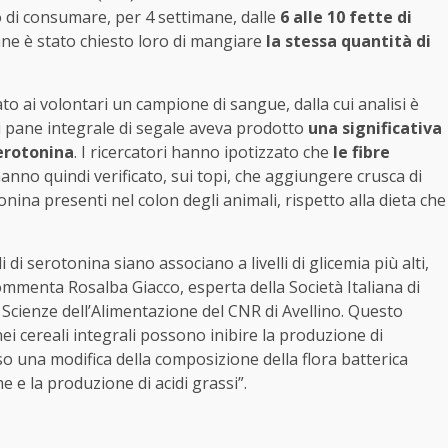
o di consumare, per 4 settimane, dalle
6 alle 10 fette di
ane è stato chiesto loro di mangiare
la stessa quantità di
ato ai volontari un campione di sangue, dalla cui analisi è
i pane integrale di segale aveva prodotto
una significativa
serotonina
. I ricercatori hanno ipotizzato che
le fibre
anno quindi verificato, sui topi, che aggiungere crusca di
tonina presenti nel colon degli animali, rispetto alla dieta che
di serotonina siano associano a livelli di glicemia più alti,
ommenta Rosalba Giacco, esperta della Società Italiana di
di Scienze dell’Alimentazione del CNR di Avellino. Questo
ei cereali integrali possono inibire la produzione di
o una modifica della composizione della flora batterica
 e la produzione di acidi grassi”.