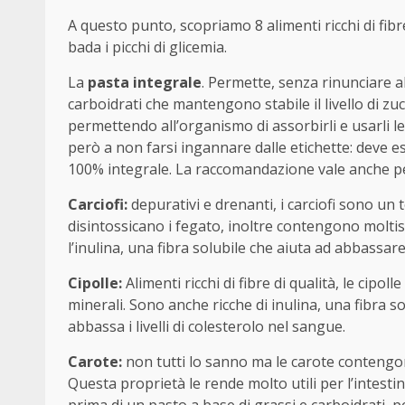
A questo punto, scopriamo 8 alimenti ricchi di fibre
bada i picchi di glicemia.
La
pasta integrale
. Permette, senza rinunciare al
carboidrati che mantengono stabile il livello di z
permettendo all’organismo di assorbirli e usarli l
però a non farsi ingannare dalle etichette: deve es
100% integrale. La raccomandazione vale anche pe
Carciofi:
depurativi e drenanti, i carciofi sono un
disintossicano i fegato, inoltre contengono moltiss
l’inulina, una fibra solubile che aiuta ad abbassare 
Cipolle:
Alimenti ricchi di fibre di qualità, le cipo
minerali. Sono anche ricche di inulina, una fibra s
abbassa i livelli di colesterolo nel sangue.
Carote:
non tutti lo sanno ma le carote contengono
Questa proprietà le rende molto utili per l’intesti
prima di un pasto a base di grassi e carboidrati, p