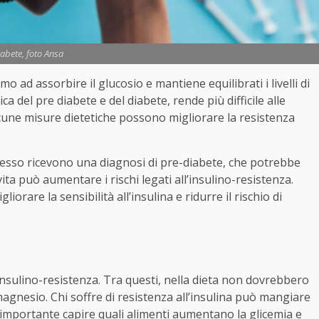
abete, foto Ansa
 ad assorbire il glucosio e mantiene equilibrati i livelli di
ca del pre diabete e del diabete, rende più difficile alle
alcune misure dietetiche possono migliorare la resistenza
pesso ricevono una diagnosi di pre-diabete, che potrebbe
vita può aumentare i rischi legati all’insulino-resistenza.
orare la sensibilità all’insulina e ridurre il rischio di
’insulino-resistenza. Tra questi, nella dieta non dovrebbero
 magnesio. Chi soffre di resistenza all’insulina può mangiare
è importante capire quali alimenti aumentano la glicemia e