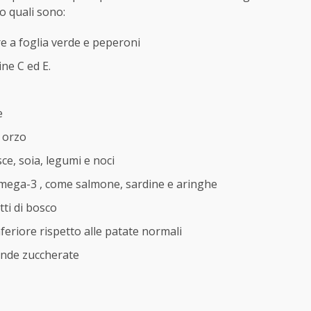
mo quali sono:
e a foglia verde e peperoni
ne C ed E.
e
e orzo
sce, soia, legumi e noci
 omega-3 , come salmone, sardine e aringhe
tti di bosco
feriore rispetto alle patate normali
ande zuccherate