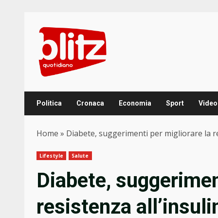
Skip
to
content
Politica
Cronaca
Economia
Sport
Video
Home
»
Diabete, suggerimenti per migliorare la re
Lifestyle
Salute
Diabete, suggeriment
resistenza all’insuli