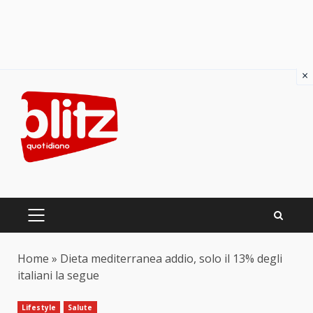
×
Skip
to
content
PRIMARY
MENU
Home
»
Dieta mediterranea addio, solo il 13% degli
italiani la segue
Lifestyle
Salute