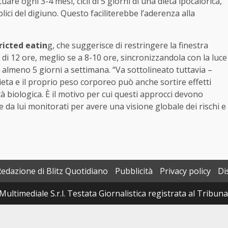
uare ogni 3-4 mesi, cicli di 5 giorni di una dieta ipocalorica,
ici del digiuno. Questo faciliterebbe l’aderenza alla
ricted eatin
g, che suggerisce di restringere la finestra
di 12 ore, meglio se a 8-10 ore, sincronizzandola con la luce
tto almeno 5 giorni a settimana. “Va sottolineato tuttavia –
ieta e il proprio peso corporeo può anche sortire effetti
 biologica. È il motivo per cui questi approcci devono
 da lui monitorati per avere una visione globale dei rischi e
Redazione di Blitz Quotidiano
Pubblicità
Privacy policy
Di
Multimediale S.r.l. Testata Giornalistica registrata al Tribun