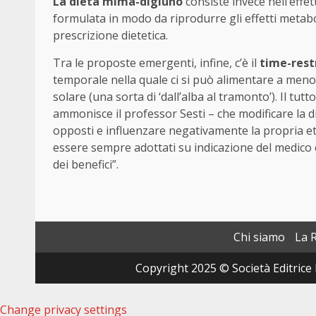
La dieta mima-digiuno
consiste invece nell’effett
formulata in modo da riprodurre gli effetti metabol
prescrizione dietetica.
Tra le proposte emergenti, infine, c’è il
time-rest
temporale nella quale ci si può alimentare a meno 
solare (una sorta di ‘dall’alba al tramonto’). Il tu
ammonisce il professor Sesti – che modificare la d
opposti e influenzare negativamente la propria età
essere sempre adottati su indicazione del medico e
dei benefici”.
Chi siamo
La 
Copyright 2025 © Società Editrice 
Change privacy settings