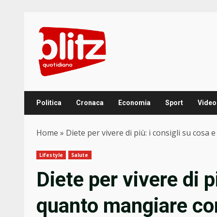
Skip
to
content
Politica
Cronaca
Economia
Sport
Video
Home
»
Diete per vivere di più: i consigli su cos
Lifestyle
Salute
Diete per vivere di p
quanto mangiare co