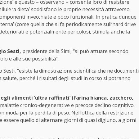
otezione’ e questo – osservano – consente loro di resistere
ellule ‘a dieta’ soddisfano le proprie necessità attraverso
componenti invecchiate e poco funzionali. In pratica dunque
 interna’ (come quella che si fa periodicamente sull’hard drive
eteriorati e potenzialmente pericolosi, stimola anche la
io Sesti,
presidente della Simi, “si può attuare secondo
lo e alle sue possibilità”.
o Sesti, “esiste la dimostrazione scientifica che ne documenti
in salute, perché i risultati degli studi in corso si potranno
egli alimenti ‘ultra raffinati’ (farina bianca, zucchero,
 malattie cronico-degenerative e precoce declino cognitivo.
an moda per la perdita di peso. Nell’ottica della restrizione
 essere quello di alternare giorni di quasi digiuno, a giorni