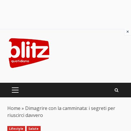
×
Skip
to
content
PRIMARY
MENU
Home
»
Dimagrire con la camminata: i segreti per
riuscirci davvero
Lifestyle
Salute