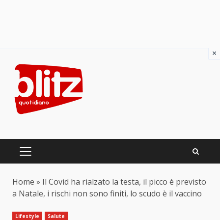
×
Skip
to
content
PRIMARY
MENU
Home
»
Il Covid ha rialzato la testa, il picco è previsto
a Natale, i rischi non sono finiti, lo scudo è il vaccino
Lifestyle
Salute