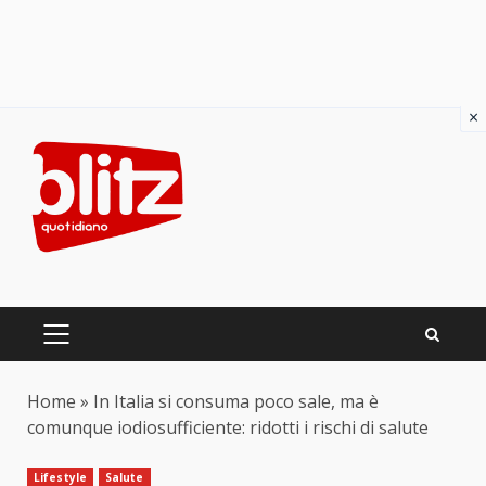
×
Skip
to
content
PRIMARY
MENU
Home
»
In Italia si consuma poco sale, ma è
comunque iodiosufficiente: ridotti i rischi di salute
Lifestyle
Salute