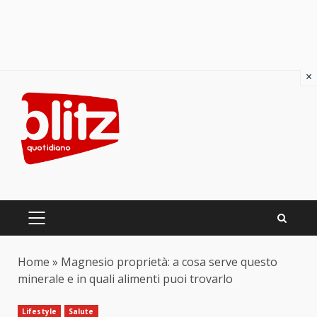
×
Skip
to
content
PRIMARY
MENU
Home
»
Magnesio proprietà: a cosa serve questo
minerale e in quali alimenti puoi trovarlo
Lifestyle
Salute