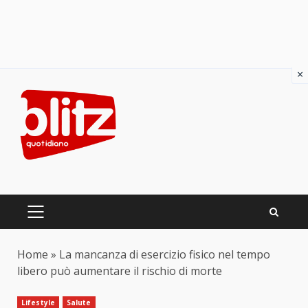
×
Skip
to
content
PRIMARY
MENU
Home
»
La mancanza di esercizio fisico nel tempo
libero può aumentare il rischio di morte
Lifestyle
Salute