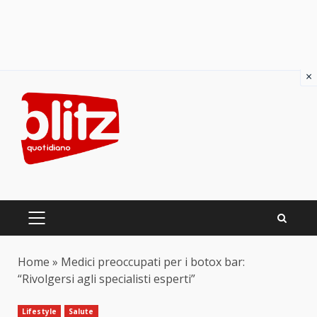
×
Skip
to
content
PRIMARY
MENU
Home
»
Medici preoccupati per i botox bar:
“Rivolgersi agli specialisti esperti”
Lifestyle
Salute