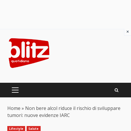
×
Skip
to
content
PRIMARY
MENU
Home
»
Non bere alcol riduce il rischio di sviluppare
tumori: nuove evidenze IARC
Lifestyle
Salute