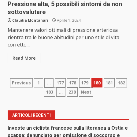
Pressione alta, 5 possibili sintomi da non
sottovalutare
Claudia Montanari
Aprile 1, 2024
Mantenere valori ottimali di pressione arteriosa
rientra tra le buone abitudini per uno stile di vita
corretto....
Read More
Paginazione
Previous
1
…
177
178
179
180
181
182
183
…
238
Next
degli
articoli
ARTICOLI RECENTI
Investe un ciclista francese sulla litoranea a Ostia e
scappa: denunciato per omissione di soccorso e