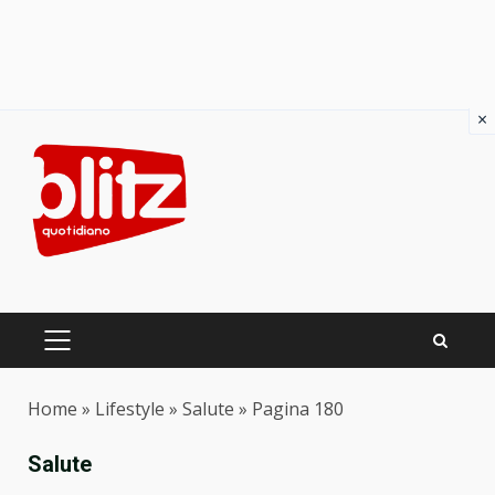
×
Skip
to
content
PRIMARY
MENU
Home
»
Lifestyle
»
Salute
»
Pagina 180
Salute