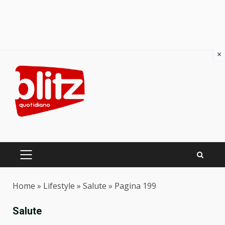
×
Skip
to
content
PRIMARY
MENU
Home
»
Lifestyle
»
Salute
»
Pagina 199
Salute