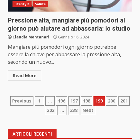
Lifestyle
Salute
Pressione alta, mangiare più pomodori al
giorno può aiutare ad abbassarla: lo studio
Claudia Montanari
Gennaio 16, 2024
Mangiare più pomodori ogni giorno potrebbe
essere la chiave per abbassare la pressione alta,
secondo un nuovo...
Read More
Paginazione
Previous
1
…
196
197
198
199
200
201
202
…
238
Next
degli
articoli
ARTICOLI RECENTI