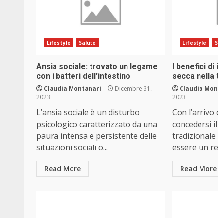
Lifestyle
Salute
Lifestyle
S
Ansia sociale: trovato un legame
I benefici di
con i batteri dell’intestino
secca nella t
Claudia Montanari
Dicembre 31,
Claudia Mon
2023
2023
L’ansia sociale è un disturbo
Con l’arrivo d
psicologico caratterizzato da una
concedersi il
paura intensa e persistente delle
tradizionale
situazioni sociali o...
essere un re
Read More
Read More