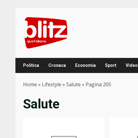
Skip
to
content
Politica
Cronaca
Economia
Sport
Video
Home
»
Lifestyle
»
Salute
»
Pagina 205
Salute