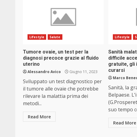
Lifestyle
Salute
Lifestyle
S
Tumore ovaie, un test per la
Sanità malata
diagnosi precoce grazie al fluido
difficile ac
uterino
gratuite, gli
curarsi
Alessandro Avico
Giugno 11, 2023
Marco Bene
Sviluppato un test diagnostico per
Sanità, la g
il tumore alle ovaie che potrebbe
Belpaese. L’
rilevare la malattia prima dei
(G.Prosperett
metodi...
suo tempo cer
Read More
Read More