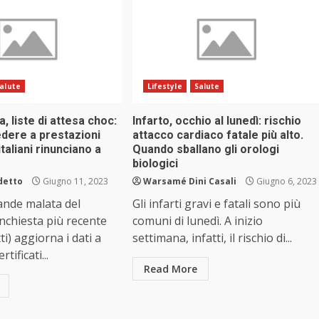
alute
Lifestyle
Salute
, liste di attesa choc:
Infarto, occhio al lunedì: rischio
cedere a prestazioni
attacco cardiaco fatale più alto.
 italiani rinunciano a
Quando sballano gli orologi
biologici
detto
Giugno 11, 2023
Warsamé Dini Casali
Giugno 6, 2023
rande malata del
Gli infarti gravi e fatali sono più
inchiesta più recente
comuni di lunedì. A inizio
i) aggiorna i dati a
settimana, infatti, il rischio di...
tificati...
Read More