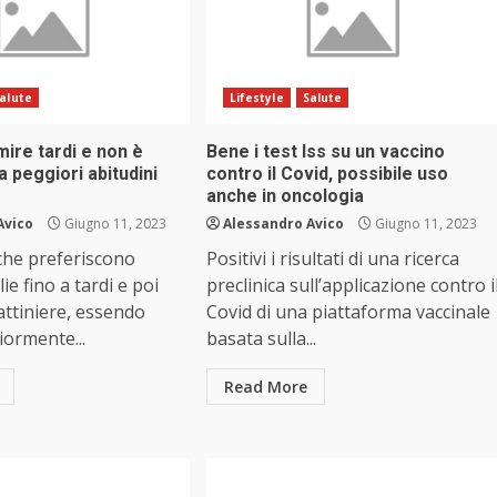
alute
Lifestyle
Salute
mire tardi e non è
Bene i test Iss su un vaccino
a peggiori abitudini
contro il Covid, possibile uso
anche in oncologia
Avico
Giugno 11, 2023
Alessandro Avico
Giugno 11, 2023
che preferiscono
Positivi i risultati di una ricerca
ie fino a tardi e poi
preclinica sull’applicazione contro i
ttiniere, essendo
Covid di una piattaforma vaccinale
ormente...
basata sulla...
Read More