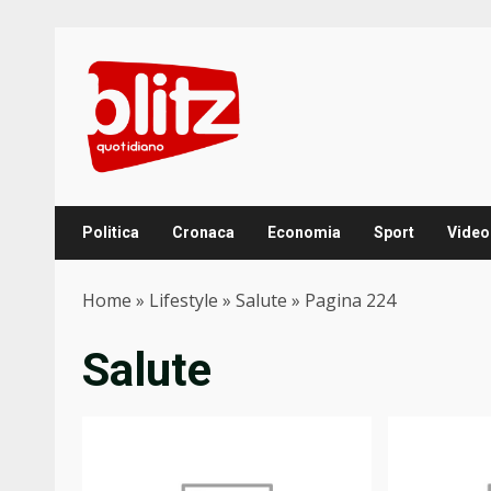
Skip
to
content
Politica
Cronaca
Economia
Sport
Video
Home
»
Lifestyle
»
Salute
»
Pagina 224
Salute