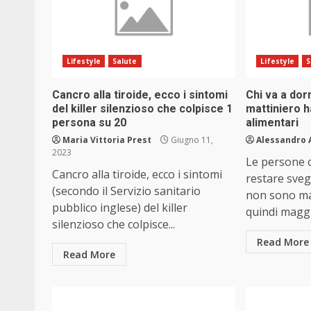
Lifestyle
Salute
Lifestyle
S
Cancro alla tiroide, ecco i sintomi
Chi va a dor
del killer silenzioso che colpisce 1
mattiniero h
persona su 20
alimentari
Maria Vittoria Prest
Giugno 11,
Alessandro 
2023
Le persone 
Cancro alla tiroide, ecco i sintomi
restare svegl
(secondo il Servizio sanitario
non sono ma
pubblico inglese) del killer
quindi maggi
silenzioso che colpisce...
Read More
Read More