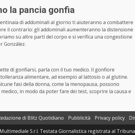
no la pancia gonfia
centinaia di addominali al giorno ti aiuteranno a combattere
ere il contrario: gli addominali aumenteranno la distensione
iamo su altre parti del corpo e si verifica una congestione
er González.
tte di gonfiarsi, parla con il tuo medico. Il gonfiore
olleranza alimentare, ad esempio al lattosio o al glutine.
lcune fasi della donna, come la menopausa, possono
 medico, in modo da poter fare dei test, scoprire la causa e
Redazione di Blitz Quotidiano
Pubblicità
Privacy policy
Di
Multimediale S.r.l. Testata Giornalistica registrata al Tribun