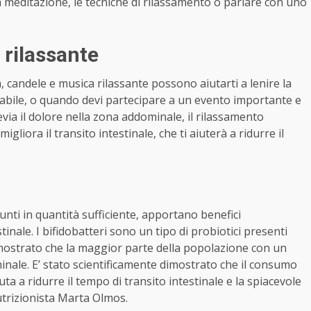
La meditazione, le tecniche di rilassamento o parlare con uno
 rilassante
a, candele e musica rilassante possono aiutarti a lenire la
tabile, o quando devi partecipare a un evento importante e
evia il dolore nella zona addominale, il rilassamento
migliora il transito intestinale, che ti aiuterà a ridurre il
unti in quantità sufficiente, apportano benefici
tinale. I bifidobatteri sono un tipo di probiotici presenti
dimostrato che la maggior parte della popolazione con un
minale. E’ stato scientificamente dimostrato che il consumo
ta a ridurre il tempo di transito intestinale e la spiacevole
utrizionista Marta Olmos.