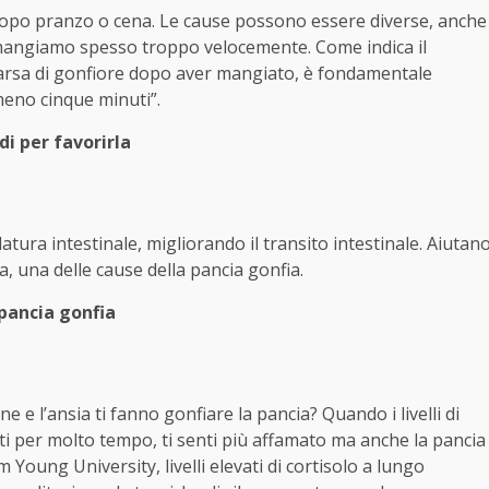
opo pranzo o cena. Le cause possono essere diverse, anche
che mangiamo spesso troppo velocemente. Come indica il
mparsa di gonfiore dopo aver mangiato, è fondamentale
lmeno cinque minuti”.
i per favorirla
atura intestinale, migliorando il transito intestinale. Aiutan
a, una delle cause della pancia gonfia.
pancia gonfia
e e l’ansia ti fanno gonfiare la pancia? Quando i livelli di
i per molto tempo, ti senti più affamato ma anche la pancia
m Young University, livelli elevati di cortisolo a lungo