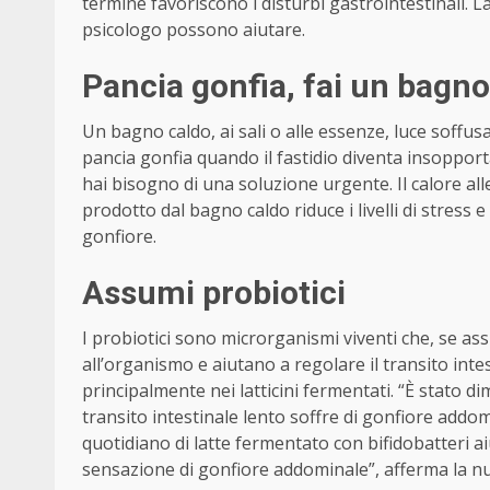
termine favoriscono i disturbi gastrointestinali. 
psicologo possono aiutare.
Pancia gonfia, fai un bagno
Un bagno caldo, ai sali o alle essenze, luce soffus
pancia gonfia quando il fastidio diventa insoppor
hai bisogno di una soluzione urgente. Il calore all
prodotto dal bagno caldo riduce i livelli di stress e 
gonfiore.
Assumi probiotici
I probiotici sono microrganismi viventi che, se ass
all’organismo e aiutano a regolare il transito intes
principalmente nei latticini fermentati. “È stato 
transito intestinale lento soffre di gonfiore addo
quotidiano di latte fermentato con bifidobatteri aiu
sensazione di gonfiore addominale”, afferma la n