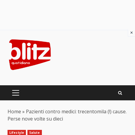
×
Skip
to
content
PRIMARY
MENU
Home
»
Pazienti contro medici: trecentomila (!) cause.
Perse nove volte su dieci
Lifestyle
Salute