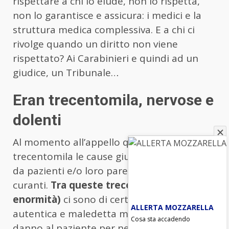
rispettare a chi lo elude, non lo rispetta,
non lo garantisce e assicura: i medici e la
struttura medica complessiva. E a chi ci
rivolge quando un diritto non viene
rispettato? Ai Carabinieri e quindi ad un
giudice, un Tribunale…
Eran trecentomila, nervose e
dolenti
Al momento all’appello qui e ora
trecentomila le cause giudiziarie promosse
da pazienti e/o loro parenti contro medici
curanti.
Tra queste trecentomila (una
enormità)
ci sono di certo episodi di vera,
ALLERTA MOZZARELLA
autentica e maledetta mala sanità. Cioè di
Cosa sta accadendo
danno al paziente per negligenza e/o