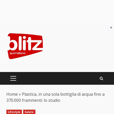
×
Skip
to
content
PRIMARY
MENU
Home
»
Plastica, in una sola bottiglia di acqua fino a
370.000 frammenti: lo studio
Lifestyle
Salute