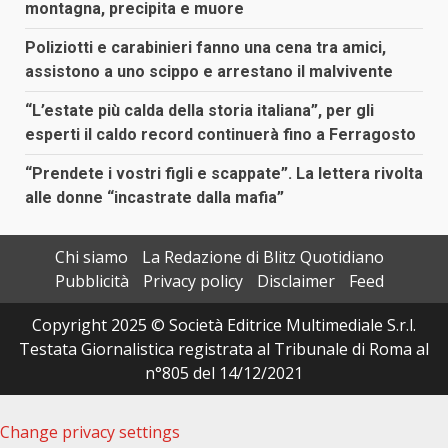
montagna, precipita e muore
Poliziotti e carabinieri fanno una cena tra amici,
assistono a uno scippo e arrestano il malvivente
“L’estate più calda della storia italiana”, per gli
esperti il caldo record continuerà fino a Ferragosto
“Prendete i vostri figli e scappate”. La lettera rivolta
alle donne “incastrate dalla mafia”
Chi siamo
La Redazione di Blitz Quotidiano
Pubblicità
Privacy policy
Disclaimer
Feed
Copyright 2025 © Società Editrice Multimediale S.r.l.
Testata Giornalistica registrata al Tribunale di Roma al
n°805 del 14/12/2021
Change privacy settings