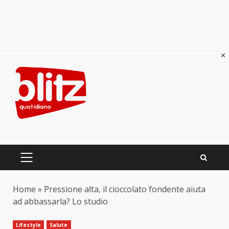
×
Skip
to
content
PRIMARY
MENU
Home
»
Pressione alta, il cioccolato fondente aiuta
ad abbassarla? Lo studio
Lifestyle
Salute