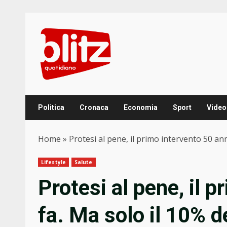
Skip
to
content
Politica
Cronaca
Economia
Sport
Video
Home
»
Protesi al pene, il primo intervento 50 ann
Lifestyle
Salute
Protesi al pene, il 
fa. Ma solo il 10% de