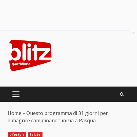
×
Skip
to
content
PRIMARY
MENU
Home
»
Questo programma di 31 giorni per
dimagrire camminando inizia a Pasqua
Lifestyle
Salute