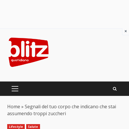
×
Skip
to
content
PRIMARY
MENU
Home
»
Segnali del tuo corpo che indicano che stai
assumendo troppi zuccheri
Lifestyle
Salute