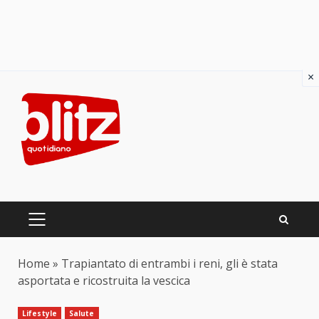
×
Skip
to
content
PRIMARY
MENU
Home
»
Trapiantato di entrambi i reni, gli è stata
asportata e ricostruita la vescica
Lifestyle
Salute