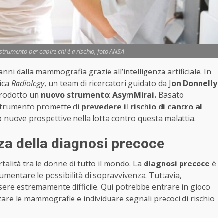
trumento per capire chi è a rischio, foto ANSA
nni dalla mammografia grazie all’intelligenza artificiale. In
fica
Radiology
, un team di ricercatori guidato da J
on Donnelly
trodotto un
nuovo strumento
:
AsymMirai.
Basato
vo strumento promette di
prevedere il rischio di cancro al
nuove prospettive nella lotta contro questa malattia.
za della diagnosi precoce
rtalità tra le donne di tutto il mondo. La
diagnosi precoce
è
mentare le possibilità di sopravvivenza. Tuttavia,
sere estremamente difficile. Qui potrebbe entrare in gioco
zzare le mammografie e individuare segnali precoci di rischio