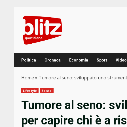
Skip
to
content
Politica
Cronaca
Economia
Sport
Video
Home
»
Tumore al seno: sviluppato uno strumento 
Lifestyle
Salute
Tumore al seno: svi
per capire chi è a ri