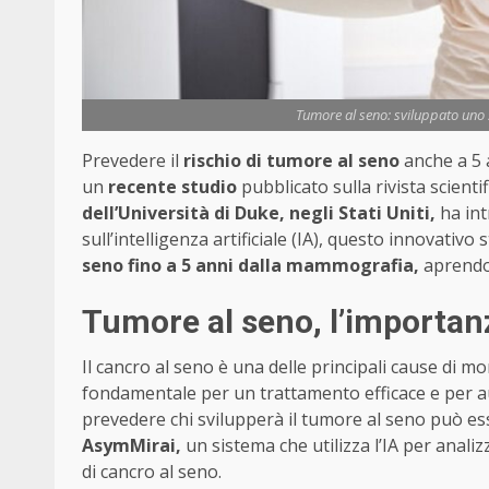
Tumore al seno: sviluppato uno s
Prevedere il
rischio di tumore al seno
anche a 5 a
un
recente studio
pubblicato sulla rivista scienti
dell’Università di Duke, negli Stati Uniti,
ha in
sull’intelligenza artificiale (IA), questo innovati
seno fino a 5 anni dalla mammografia,
aprendo 
Tumore al seno, l’importan
Il cancro al seno è una delle principali cause di mo
fondamentale per un trattamento efficace e per au
prevedere chi svilupperà il tumore al seno può es
AsymMirai,
un sistema che utilizza l’IA per anali
di cancro al seno.