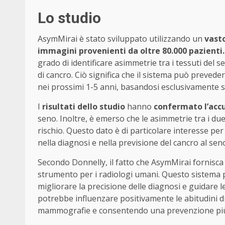
Lo studio
AsymMirai è stato sviluppato utilizzando un
vast
immagini provenienti da oltre 80.000 pazienti.
grado di identificare asimmetrie tra i tessuti del
di cancro. Ciò significa che il sistema può preved
nei prossimi 1-5 anni, basandosi esclusivamente su
I
risultati dello studio
hanno
confermato l’acc
seno. Inoltre, è emerso che le asimmetrie tra i due
rischio. Questo dato è di particolare interesse pe
nella diagnosi e nella previsione del cancro al sen
Secondo Donnelly, il fatto che AsymMirai fornisca
strumento per i radiologi umani. Questo sistema p
migliorare la precisione delle diagnosi e guidare le
potrebbe influenzare positivamente le abitudini 
mammografie e consentendo una prevenzione più e