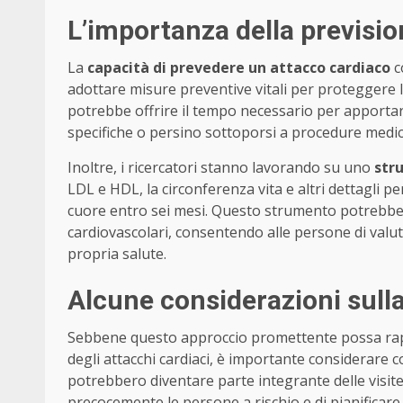
L’importanza della previsi
La
capacità di prevedere un attacco cardiaco
c
adottare misure preventive vitali per proteggere 
potrebbe offrire il tempo necessario per apportare
specifiche o persino sottoporsi a procedure medi
Inoltre, i ricercatori stanno lavorando su uno
str
LDL e HDL, la circonferenza vita e altri dettagli pe
cuore entro sei mesi. Questo strumento potrebbe e
cardiovascolari, consentendo alle persone di valut
propria salute.
Alcune considerazioni sulla
Sebbene questo approccio promettente possa rap
degli attacchi cardiaci, è importante considerare c
potrebbero diventare parte integrante delle visite 
precocemente le persone a rischio e di pianificare 