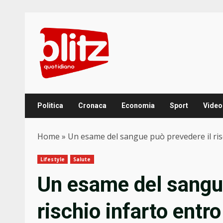
Skip
to
content
Politica
Cronaca
Economia
Sport
Video
Home
»
Un esame del sangue può prevedere il ris
Lifestyle
Salute
Un esame del sangue
rischio infarto entr