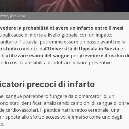
nfarto, foto Ansa
vedere la probabilità di avere un infarto entro 6 mesi
.
ipali cause di morte a livello globale, con un impatto
 sanitario. Tuttavia, potremmo essere un passo avanti nella
o studio
condotto dall’
Università di Uppsala in Svezia
e
 di
utilizzare esami del sangue
per
prevedere il rischio d
ndo così la possibilità di adottare misure preventive
atori precoci di infarto
e nel sangue potrebbero fungere da biomarcatori di un
no stati identificati analizzando campioni di sangue di oltre
ie cardiovascolari. Il peptide natriuretico cerebrale, una
 risposta allo sforzo eccessivo, è emerso come uno degli
e.