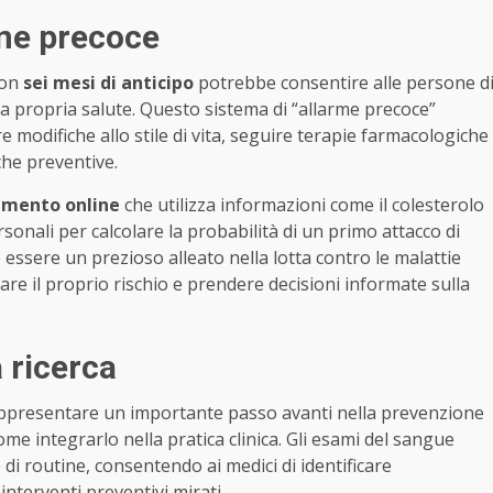
one precoce
on
sei mesi di anticipo
potrebbe consentire alle persone d
la propria salute. Questo sistema di “allarme precoce”
 modifiche allo stile di vita, seguire terapie farmacologiche
che preventive.
umento online
che utilizza informazioni come il colesterolo
rsonali per calcolare la probabilità di un primo attacco di
ssere un prezioso alleato nella lotta contro le malattie
are il proprio rischio e prendere decisioni informate sulla
 ricerca
presentare un importante passo avanti nella prevenzione
ome integrarlo nella pratica clinica. Gli esami del sangue
di routine, consentendo ai medici di identificare
interventi preventivi mirati.