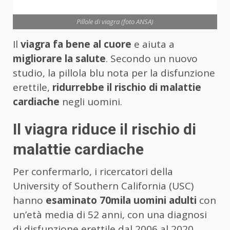
Pillole di viagra (foto ANSA)
Il
viagra
fa bene al cuore
e aiuta a
migliorare
la salute
. Secondo un nuovo
studio, la pillola blu nota per la disfunzione
erettile,
ridurrebbe
il rischio di malattie
cardiache
negli uomini.
Il viagra riduce il rischio di
malattie cardiache
Per confermarlo, i ricercatori della
University of Southern California (USC)
hanno
esaminato 70mila uomini adulti
con
un’età media di 52 anni, con una diagnosi
di disfunzione erettile dal 2006 al 2020.