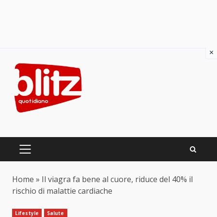
×
Skip
to
content
PRIMARY
MENU
Home
»
Il viagra fa bene al cuore, riduce del 40% il
rischio di malattie cardiache
Lifestyle
Salute