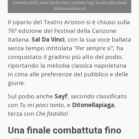
Sanremo 2026, vince Sal Da Vinci, secondo Sayf. La classifica finale
(blitzquotidiano.it)
Il sipario del Teatro Ariston si è chiuso sulla
76ª edizione del Festival della Canzone
Italiana.
Sal Da Vinci
, con la sua voce ballata
senza tempo intitolata
“Per sempre sì”,
ha
conquistato il gradino più alto del podio,
riportando la melodia classica napoletana
in cima alle preferenze del pubblico e delle
giurie.
Sul podio anche
Sayf
, secondo classificato
con
Tu mi piaci tanto
, e
Ditonellapiaga
,
terza con
Che fastidio!
.
Una finale combattuta fino