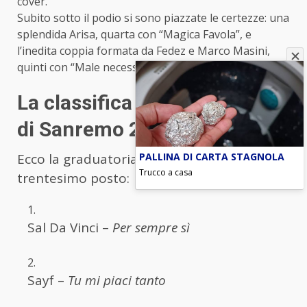
cover.
Subito sotto il podio si sono piazzate le certezze: una
splendida Arisa, quarta con “Magica Favola”, e
l’inedita coppia formata da Fedez e Marco Masini,
quinti con “Male necessario”.
La classifica finale completa
di Sanremo 2026
PALLINA DI CARTA STAGNOLA
Ecco la graduatoria ufficiale dal primo al
Trucco a casa
trentesimo posto:
Sal Da Vinci –
Per sempre sì
Sayf –
Tu mi piaci tanto