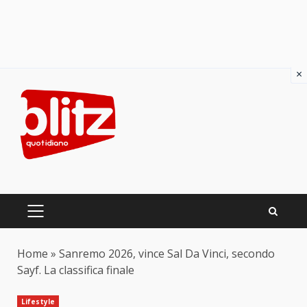
×
Skip
to
content
PRIMARY
MENU
Home
»
Sanremo 2026, vince Sal Da Vinci, secondo
Sayf. La classifica finale
Lifestyle