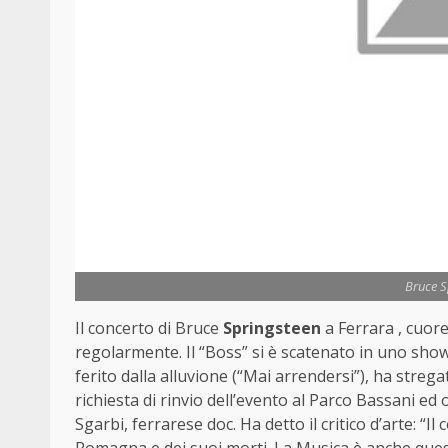
Bruce S
Il concerto di Bruce
Springsteen
a Ferrara , cuor
regolarmente. Il “Boss” si è scatenato in uno sh
ferito dalla alluvione (“Mai arrendersi”), ha streg
richiesta di rinvio dell’evento al Parco Bassani ed 
Sgarbi, ferrarese doc. Ha detto il critico d’arte: “
Romagna e dei suoi morti. La Musica è anche questo.