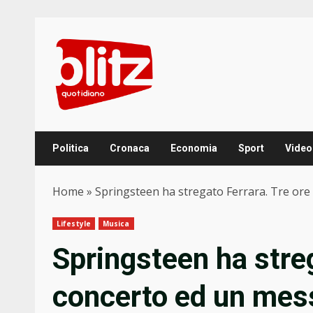
Skip
to
content
Politica
Cronaca
Economia
Sport
Video
Home
»
Springsteen ha stregato Ferrara. Tre ore
Lifestyle
Musica
Springsteen ha streg
concerto ed un mes