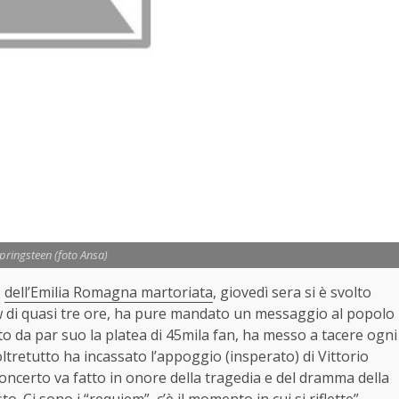
pringsteen (foto Ansa)
e
dell’Emilia Romagna martoriata
, giovedì sera si è svolto
ow di quasi tre ore, ha pure mandato un messaggio al popolo
ato da par suo la platea di 45mila fan, ha messo a tacere ogni
oltretutto ha incassato l’appoggio (insperato) di Vittorio
Il concerto va fatto in onore della tragedia e del dramma della
 Ci sono i “requiem”, c’è il momento in cui si riflette”.