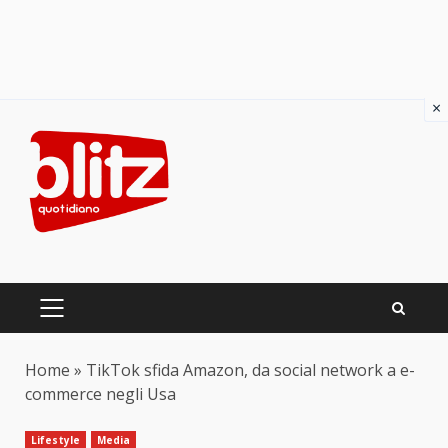
×
Skip
to
content
PRIMARY
MENU
Home
»
TikTok sfida Amazon, da social network a e-
commerce negli Usa
Lifestyle
Media