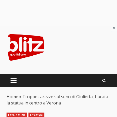
×
Skip
to
content
PRIMARY
MENU
Home
»
Troppe carezze sul seno di Giulietta, bucata
la statua in centro a Verona
Foto notizie
Lifestyle