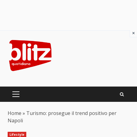
×
Skip
to
content
PRIMARY
MENU
Home
»
Turismo: prosegue il trend positivo per
Napoli
Lifestyle