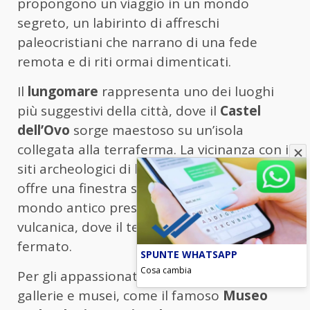
propongono un viaggio in un mondo
segreto, un labirinto di affreschi
paleocristiani che narrano di una fede
remota e di riti ormai dimenticati.
Il
lungomare
rappresenta uno dei luoghi
più suggestivi della città, dove il
Castel
dell’Ovo
sorge maestoso su un’isola
collegata alla terraferma. La vicinanza con i
siti archeologici di
Pompei ed Ercolano
offre una finestra straordinaria su un
mondo antico preservato sotto la cenere
vulcanica, dove il tempo sembra essersi
fermato.
SPUNTE WHATSAPP
Cosa cambia
Per gli appassionati d’arte, le innumerevoli
gallerie e musei, come il famoso
Museo