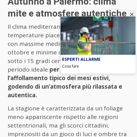
Autunno a Palermo: clima
mite e atmosfere autentiche
Il clima mediterraneo di Palermo favorisce
temperature piacevoli anche in autunno,
con massime medie intorno ai 23 gradi a
ottobre e minime che raramente scendono
ESPERTI ALLARME
sotto i 15 gradi centigradi. Questo rende il
Cosa fare
periodo ideale
per visitare la città senza
l’affollamento tipico dei mesi estivi,
godendo di un’atmosfera più rilassata e
autentica.
La stagione è caratterizzata da un foliage
meno appariscente rispetto alle regioni
settentrionali, ma gli scorci cittadini,
impreziositi da un gioco di luci e ombre tra