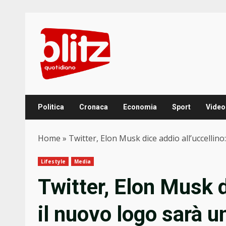
Skip
to
content
Politica
Cronaca
Economia
Sport
Video
Home
»
Twitter, Elon Musk dice addio all’uccellino
Lifestyle
Media
Twitter, Elon Musk d
il nuovo logo sarà u