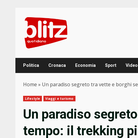
Skip
to
content
Politica
Cronaca
Economia
Sport
Video
Home
»
Un paradiso segreto tra vette e borghi s
Lifestyle
Viaggi e turismo
Un paradiso segreto 
tempo: il trekking p