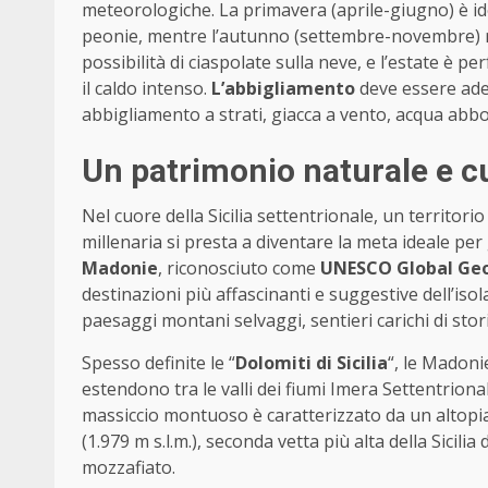
meteorologiche. La primavera (aprile-giugno) è ide
peonie, mentre l’autunno (settembre-novembre) reg
possibilità di ciaspolate sulla neve, e l’estate è per
il caldo intenso.
L’abbigliamento
deve essere adeg
abbigliamento a strati, giacca a vento, acqua abb
Un patrimonio naturale e cu
Nel cuore della Sicilia settentrionale, un territori
millenaria si presta a diventare la meta ideale per 
Madonie
, riconosciuto come
UNESCO Global Ge
destinazioni più affascinanti e suggestive dell’iso
paesaggi montani selvaggi, sentieri carichi di sto
Spesso definite le “
Dolomiti di Sicilia
“, le Madoni
estendono tra le valli dei fiumi Imera Settentrional
massiccio montuoso è caratterizzato da un altop
(1.979 m s.l.m.), seconda vetta più alta della Sicil
mozzafiato.