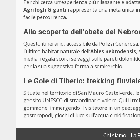
Per chi cerca un’esperienza più rilassante e adatta 
Agrifogli Giganti
rappresenta una meta unica in E
facile percorrenza.
Alla scoperta dell’abete dei Nebro
Questo itinerario, accessibile da Polizzi Generosa,
l’ultimo habitat naturale dell’
Abies nebrodensis
,
media, regala scorci selvaggi sulle pareti dolomit
per la sua suggestiva forma a semicerchio.
Le Gole di Tiberio: trekking fluvia
Situate nel territorio di San Mauro Castelverde, l
geosito UNESCO di straordinario valore. Qui il tre
gommone, immergendo il visitatore in un paesaggio 
gasteropodi, giochi di luce sull’acqua e nidificazioni
Chi siamo
La 