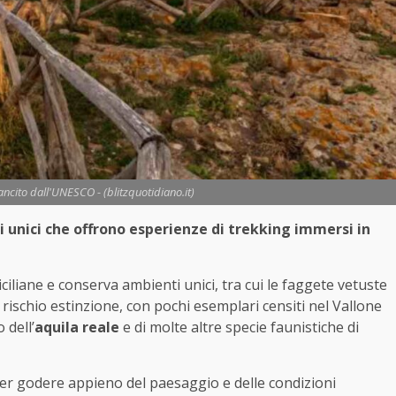
ancito dall'UNESCO - (blitzquotidiano.it)
ri unici che offrono esperienze di trekking immersi in
siciliane e conserva ambienti unici, tra cui le faggete vetuste
rischio estinzione, con pochi esemplari censiti nel Vallone
 dell’
aquila reale
e di molte altre specie faunistiche di
er godere appieno del paesaggio e delle condizioni