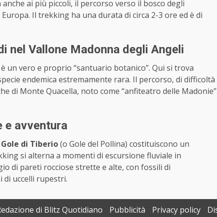
anche ai più piccoli, il percorso verso il bosco degli
uropa. Il trekking ha una durata di circa 2-3 ore ed è di
di nel Vallone Madonna degli Angeli
 è un vero e proprio “santuario botanico”. Qui si trova
 specie endemica estremamente rara. Il percorso, di difficoltà
iche di Monte Quacella, noto come “anfiteatro delle Madonie”
le e avventura
e
Gole di Tiberio
(o Gole del Pollina) costituiscono un
kking si alterna a momenti di escursione fluviale in
di pareti rocciose strette e alte, con fossili di
 di uccelli rupestri.
Redazione di Blitz Quotidiano
Pubblicità
Privacy policy
Di