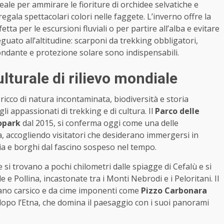
ale per ammirare le fioriture di orchidee selvatiche e
ala spettacolari colori nelle faggete. L’inverno offre la
fetta per le escursioni fluviali o per partire all’alba e evitare
uato all’altitudine: scarponi da trekking obbligatori,
ondante e protezione solare sono indispensabili.
lturale di rilievo mondiale
o ricco di natura incontaminata, biodiversità e storia
gli appassionati di trekking e di cultura. Il
Parco delle
opark
dal 2015, si conferma oggi come una delle
la, accogliendo visitatori che desiderano immergersi in
ria e borghi dal fascino sospeso nel tempo.
e si trovano a pochi chilometri dalle spiagge di Cefalù e si
e e Pollina, incastonate tra i Monti Nebrodi e i Peloritani. Il
iano carsico e da cime imponenti come
Pizzo Carbonara
ia dopo l’Etna, che domina il paesaggio con i suoi panorami