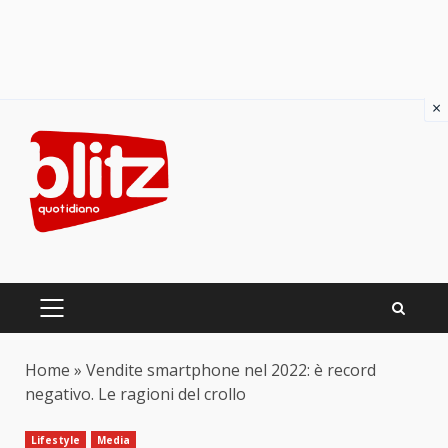
×
Skip
to
content
PRIMARY
MENU
Home
»
Vendite smartphone nel 2022: è record
negativo. Le ragioni del crollo
Lifestyle
Media