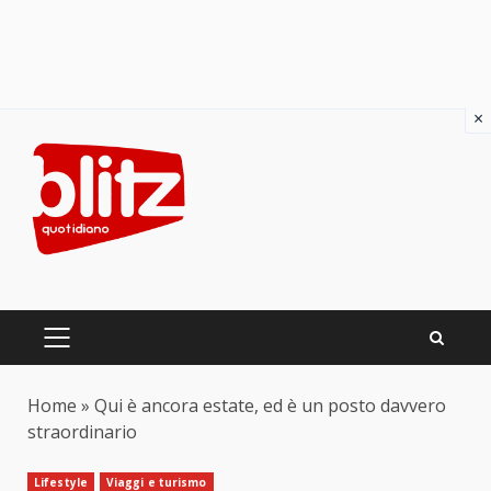
×
Skip
to
content
PRIMARY
MENU
Home
»
Qui è ancora estate, ed è un posto davvero
straordinario
Lifestyle
Viaggi e turismo