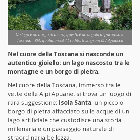
Un lago e un borgo di pietra, questo è un angolo di paradiso in
Toscana - Blitzquotidiano.it / Credits: Instagram @Volgolucca
Nel cuore della Toscana si nasconde un
autentico gioiello: un lago nascosto tra le
montagne e un borgo di pietra.
Nel cuore della Toscana, immerso tra le
vette delle Alpi Apuane, si trova un luogo di
rara suggestione:
Isola Santa
, un piccolo
borgo di pietra affacciato sulle acque di un
lago artificiale che custodisce una storia
millenaria e un paesaggio naturale di
straordinaria bellezza.