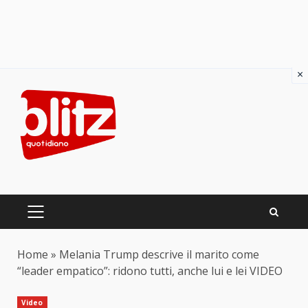
×
Skip
to
content
PRIMARY
MENU
Home
»
Melania Trump descrive il marito come
“leader empatico”: ridono tutti, anche lui e lei VIDEO
Video