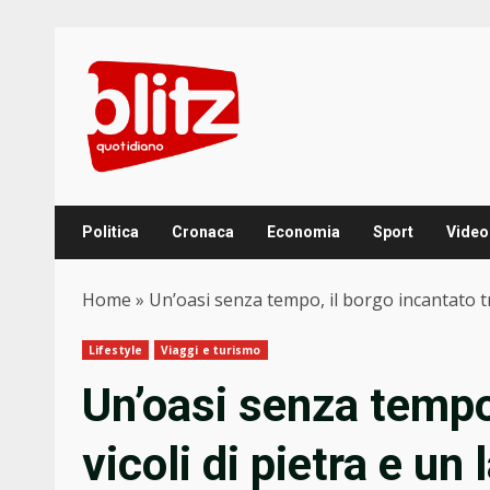
Skip
to
content
Politica
Cronaca
Economia
Sport
Video
Home
»
Un’oasi senza tempo, il borgo incantato tra 
Lifestyle
Viaggi e turismo
Un’oasi senza tempo,
vicoli di pietra e un l