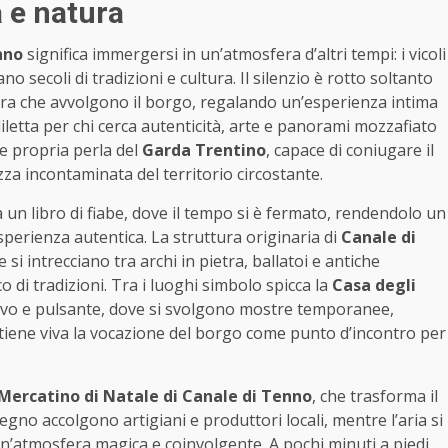
 e natura
nno
significa immergersi in un’atmosfera d’altri tempi: i vicoli
ano secoli di tradizioni e cultura. Il silenzio è rotto soltanto
tura che avvolgono il borgo, regalando un’esperienza intima
letta per chi cerca autenticità, arte e panorami mozzafiato
e propria perla del
Garda Trentino
, capace di coniugare il
ezza incontaminata del territorio circostante.
un libro di fiabe, dove il tempo si è fermato, rendendolo un
esperienza autentica. La struttura originaria di
Canale di
si intrecciano tra archi in pietra, ballatoi e antiche
o di tradizioni. Tra i luoghi simbolo spicca la
Casa degli
 vivo e pulsante, dove si svolgono mostre temporanee,
ntiene viva la vocazione del borgo come punto d’incontro per
Mercatino di Natale di Canale di Tenno
, che trasforma il
egno accolgono artigiani e produttori locali, mentre l’aria si
 un’atmosfera magica e coinvolgente. A pochi minuti a piedi