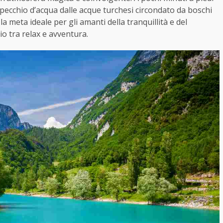
specchio d’acqua dalle acque turchesi circondato da boschi
 la meta ideale per gli amanti della tranquillità e del
o tra relax e avventura.